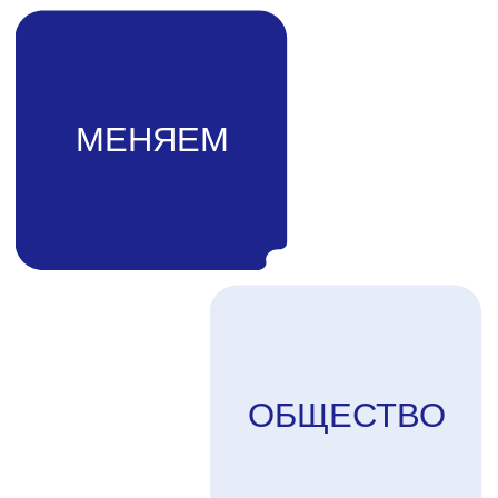
Чем заняты ребята
из детских домов?
Живые истории от наших
подопечных и важные события
в работе организации «Пристань»