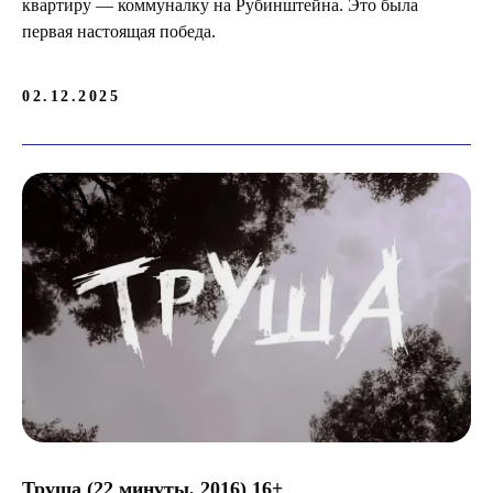
квартиру — коммуналку на Рубинштейна. Это была
первая настоящая победа.
Позитивные новости
02.12.2025
Пристани
Живые истории и отчеты
о работе
Подписаться
Нажимая на кнопку «Подписаться»,
вы соглашаетесь с
политикой
конфиденциальности
.
Труша (22 минуты, 2016) 16+