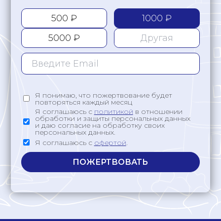
500 ₽
1000 ₽
5000 ₽
25 лет меняем судьбы
детей к лучшему
Я понимаю, что пожертвование будет
повторяться каждый месяц
Меняя к лучшему судьбы сирот,
Я соглашаюсь с
политикой
в отношении
обработки и защиты персональных данных
создаем общество, в котором
и даю согласие на обработку своих
мы хотим жить, где человек
персональных данных.
и семья главные ценности.
Я соглашаюсь с
офертой
.
Узнать больше о Пристани